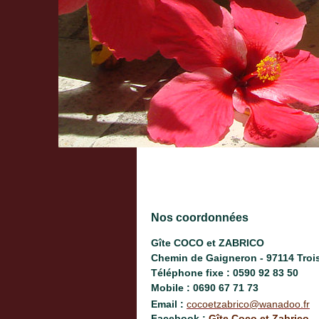
Nos coordonnées
Gîte COCO et ZABRICO
Chemin de Gaigneron -
97114 Troi
Téléphone fixe : 0590 92 83 50
Mobile : 0690 67 71 73
Email :
cocoetzabrico@wanadoo.fr
Facebook :
Gîte Coco et Zabrico