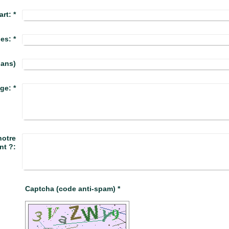
art:
*
es:
*
 ans)
ge:
*
otre
nt ?:
Captcha (code anti-spam) *