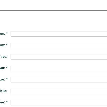
om:
*
om:
*
Pays:
ail:
*
ixe:
*
bile:
vée:
*